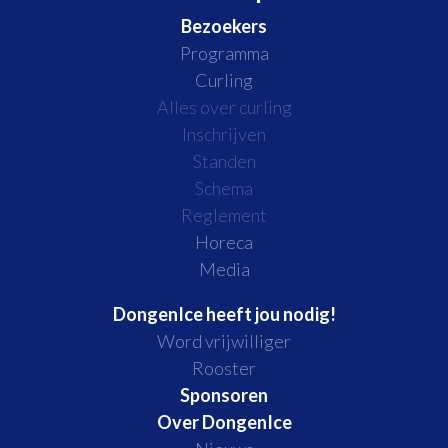
Bezoekers
Programma
Curling
Alles over curling
Inschrijven
Standen
Schema
Reglement
Horeca
Media
DongenIce heeft jou nodig!
Word vrijwilliger
Rooster
Sponsoren
Over DongenIce