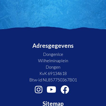
Adresgegevens
DongenIce
Wilhelminaplein
Dongen
KvK 69134618
Btw-id NL857750367B01
Sitemap