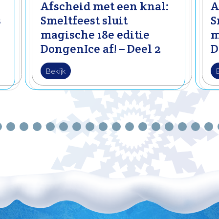
Afscheid met een knal:
A
s
Smeltfeest sluit
S
magische 18e editie
m
DongenIce af! – Deel 2
D
Bekijk
B