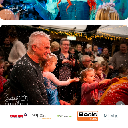
×
❄️ 🐧 ⛸ Het DongenIce schaatsabonnement koop je
nu!
Bestel