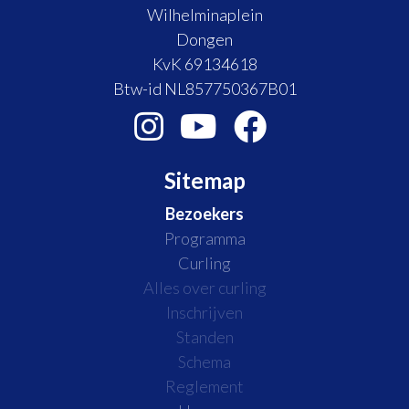
Wilhelminaplein
Dongen
KvK 69134618
Btw-id NL857750367B01
Sitemap
Bezoekers
Programma
Curling
Alles over curling
Inschrijven
Standen
Schema
Reglement