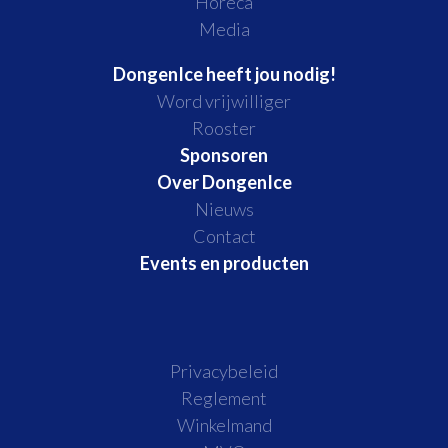
Horeca
Media
DongenIce heeft jou nodig!
Word vrijwilliger
Rooster
Sponsoren
Over DongenIce
Nieuws
Contact
Events en producten
Privacybeleid
Reglement
Winkelmand