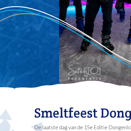
Smeltfeest Donge
De laatste dag van de 15e Editie DongenIce