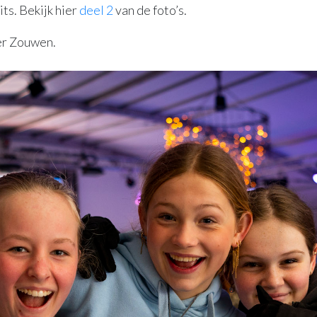
ts. Bekijk hier
deel 2
van de foto’s.
er Zouwen.