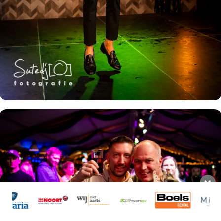
×
❄️ 🐧 ⛸ Het DongenIce schaatsabonnement koop je
nu!
Bestel