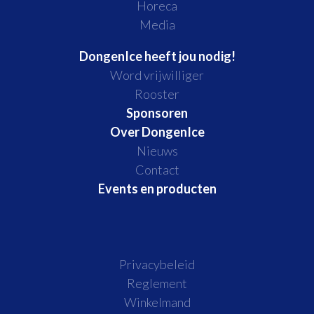
Horeca
Media
DongenIce heeft jou nodig!
Word vrijwilliger
Rooster
Sponsoren
Over DongenIce
Nieuws
Contact
Events en producten
Privacybeleid
Reglement
Winkelmand