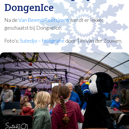
DongenIce
Na de
Van Beemd Roetsjrace
werdt er lekker
geschaatst bij DongneIce.
Foto’s:
Sutedjo – fotografie
door Tim van der Zouwen.