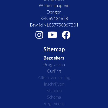
Wilhelminaplein
Dongen
KvK 69134618
Btw-id NL857750367B01
Sitemap
Bezoekers
Programma
Curling
Alles over curling
Inschrijven
Standen
Schema
Reglement