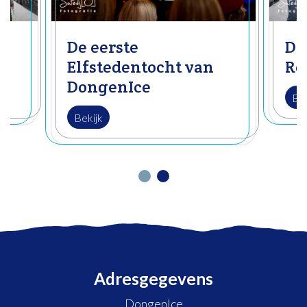
De eerste
De
Elfstedentocht van
Ro
DongenIce
Bek
Bekijk
Adresgegevens
DongenIce