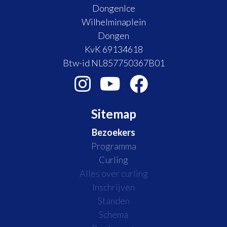
DongenIce
Wilhelminaplein
Dongen
KvK 69134618
Btw-id NL857750367B01
Sitemap
Bezoekers
Programma
Curling
Alles over curling
Inschrijven
Standen
Schema