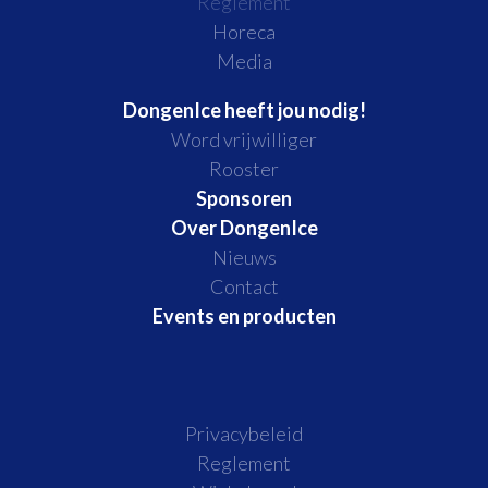
Reglement
Horeca
Media
DongenIce heeft jou nodig!
Word vrijwilliger
Rooster
Sponsoren
Over DongenIce
Nieuws
Contact
Events en producten
Privacybeleid
Reglement