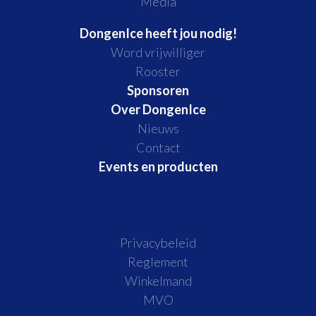
Media
DongenIce heeft jou nodig!
Word vrijwilliger
Rooster
Sponsoren
Over DongenIce
Nieuws
Contact
Events en producten
Privacybeleid
Reglement
Winkelmand
MVO