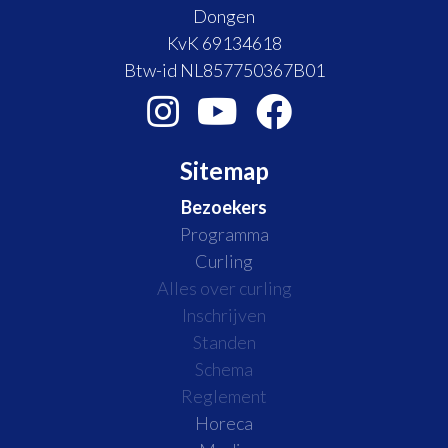
Dongen
KvK 69134618
Btw-id NL857750367B01
Sitemap
Bezoekers
Programma
Curling
Alles over curling
Inschrijven
Standen
Schema
Reglement
Horeca